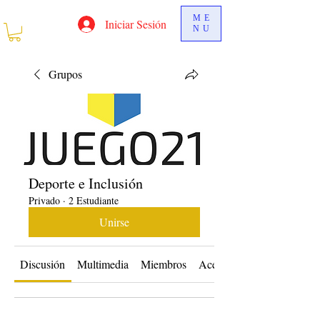
ME
Iniciar Sesión
NU
Grupos
Deporte e Inclusión
Privado
·
2 Estudiante
Unirse
Discusión
Multimedia
Miembros
Acerca de