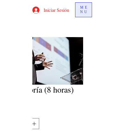
ME
Iniciar Sesión
NU
Relatoría (8 horas)
Precio
$568.000
Cantidad
*